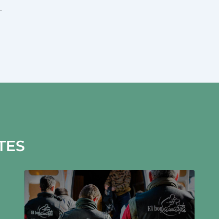
.
TES