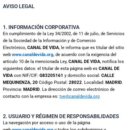
AVISO LEGAL
1. INFORMACIÓN CORPORATIVA
En cumplimiento de la Ley 34/2002, de 11 de julio, de Servicios
de la Sociedad de la Información y de Comercio
Electrónico,
CANAL DE VIDA
, le informa que es titular del sitio
web
www.canaldevida.org
, de acuerdo con la exigencia del
artículo 10 de la mencionada Ley,
CANAL DE VIDA
, notifica los
siguientes datos: el titular de esta página web es
CANAL DE
VIDA
con NIF/CIF:
G83205161
y domicilio social:
CALLE
MEQUINENZA, 20
Código Postal:
28022
. Localidad:
MADRID
.
Provincia:
MADRID
. La dirección de correo electrónico de
contacto con la empresa es:
tve@canaldevida.org
2. USUARIO Y RÉGIMEN DE RESPONSABILIDADES
La navegación por acceso o uso de la página
web
www.canaldevida.org
y todos los subdominios y